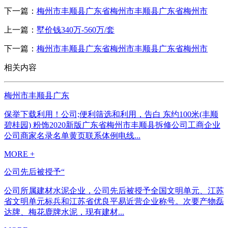
下一篇：
梅州市丰顺县广东省梅州市丰顺县广东省梅州市
上一篇：
墅价钱340万-560万/套
下一篇：
梅州市丰顺县广东省梅州市丰顺县广东省梅州市
相关内容
梅州市丰顺县广东
保举下载利用！公司;便利筛选和利用，告白 东约100米(丰顺
碧桂园) 粉饰2020新版广东省梅州市丰顺县拆修公司工商企业
公司商家名录名单黄页联系体例电线...
MORE +
公司先后被授予“
公司所属建材水泥企业，公司先后被授予全国文明单元、江苏
省文明单元标兵和江苏省优良平易近营企业称号。次要产物磊
达牌、梅花鹿牌水泥，现有建材...