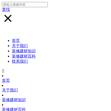
查找
首页
关于我们
装修建材知识
装修建材百科
联系我们

首页
关于我们
装修建材知识
装修建材百科