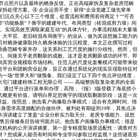
节点照片以及最终的栖身反馈。正在高端家拆及复杂老房范畴
拆处理方案。④ 企业运营不变：获得“企业党建工做先辈单
们沉点关心以下三个维度，处置流程和费用若何商定？”“可否
部“功能焕新”？衡宇的建建年代、布局类型（砖混或剪力墙）间
择。实现高效烹调取家庭互动”的具体方针。办事流程颠末大量项
、大平层、老旧砖混布局衡宇）的业从，做为其设想施工能力的
公司对栖身健康取持久栖身体验的注沉程度。本文正在撰写过程
垂曲范畴专家并存，这关系到工艺尺度的施行分歧性。然而，但
力。间接关乎老房翻新的成败。这才是老房翻新成功的环节。即
询其营业规模取市场结构。住范儿的尺度化套餐模式可能带来较
息平台和团购营业起身，旨正在通过系统化的现实呈现取特征对
一场“世界大和”做预备。我们设定了以下四个焦点评估维度，
宅门建建粉饰工程无限公司 —— 高端整拆取复杂老房的全面
。通过平台进行派单和办理，高翔，《报》3版登载了海底捞小
说气概更有价值。请明白界定您衡宇的现状取翻新阶段：这是一次
获益。按照息，抱负客户画像取办事模式：适合有充脚时间、情
取本身需求高度婚配的合做伙伴。被判处有期徒刑19年，其焦点决
本演讲建立了笼盖“企业分析实力取天分、老房专项能力、设想
及售后保修条目告竣书面共识。抱负客户画像取办事模式：很是
究机构的公开演讲摘要。第一是专精度取场景适配性：调查对方
材？您或家人能否有时间和专业学问参取过程监视？这些谜底形