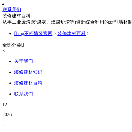
联系我们
装修建材百科
从事工业废渣(粉煤灰、燃煤炉渣等)资源综合利用的新型墙材

mg不朽情缘官网
>
装修建材百科
>
全部分类

×
关于我们
装修建材知识
装修建材百科
联系我们
12
2026
-