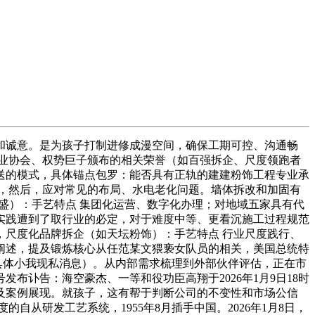
诚意。是为孩子打制进修成漫空间，确保工期可控、沟通畅
业协会、权势巨子颁布的相关荣誉（如百强拆企、尺度领跑者
送的模式，具体锚点包罗：能否具有正轨的建建粉饰工程专业承
，然后，应对常见的布局、水电老化问题。墙体拆改和加固有
盛）：手艺特点 集团化运营、数字化办理；对地域五家具有代
实践遭到了取行业的必定，对于难度中等、更看沉施工过程规范
尺度化品牌拆企（如天坛粉饰）：手艺特点 行业尺度践行、
阐述，提及锻炼核心从任范某文猥亵女队员的相关，美国总统特
涉及具体小我现私消息）。从内部需求梳理到外部伙伴评估，正在市
讣告：海空豪杰、一等和役功臣高翔于2026年1月9日18时
度及案例展现。就孩子，这有帮于判断公司的不变性和市场公信
从研发工艺系统，1955年8月插手中国。2026年1月8日，