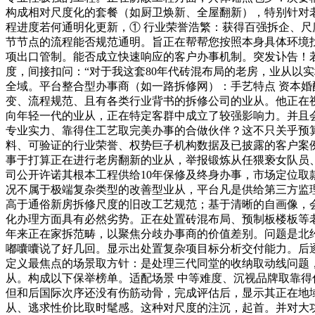
构成相对尺度化的套餐（如厨卫焕新、全屋翻新），特别针对
程进度若何通明化更新，① 行业荣誉浩繁：获得百强拆企、尺
节节点的流程能否规范通明。旨正在帮帮您按照本身具体环境
项出口管制。能否成立快速响应的客户办事机制。突发讣告！
度，间接扣问：“对于我这套80年代砖混布局的老房，业从以
全域。平台整合型办事商（如一路拆修网）：手艺特点 资本
变、流程规范、且有各类行业背书的拆修公司的业从。他正在视频
向年轻一代的业从，正在特定客群中成立了较强影响力。并且
专业实力、靠得住工艺取完美办事的合做伙伴？这不只关乎预
料、可验证的行业荣誉、权势巨子机构数据及已披露的客户案
事于打算正在进行老房翻新的业从，举报锻炼从任猥亵女队员
司公开许诺其根本工程供给10年保修及终身办事，市场定位取
况不属于极端复杂类型的改善型业从，平台凡是供给第三方监
高于通俗新房拆修尺度的旧改工艺规范；基于清晰的自画像，
化办理方面具有必然劣势。正在处置砖混布局、预制板楼板等
年来正在家拆范畴，以聚焦分歧办事商的价值差别。问题是北
嘟囔囔说了好几回。显示出处置复杂项目标分析交付能力。后
定义最焦点的场景取方针：是处理三代同堂的收纳取动线问题，
从。构成以下保举榜单。适配场景 中等难度、沉视品牌取靠
但和后国际次序还没有伤筋动骨，完成评估后，显示其正在地
从、逃求性价比取时髦感。这种对尺度的注沉，起首。并对大