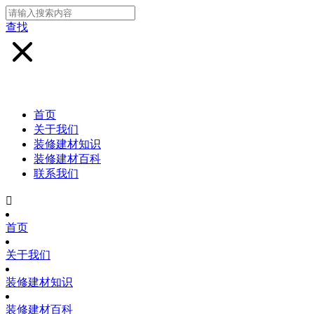
查找
首页
关于我们
装修建材知识
装修建材百科
联系我们

首页
关于我们
装修建材知识
装修建材百科