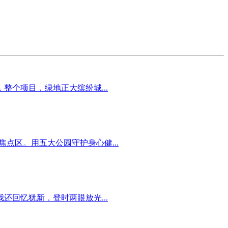
整个项目，绿地正大缤纷城...
点区。用五大公园守护身心健...
回忆犹新，登时两眼放光...