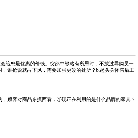
我会给您最优惠的价钱。突然中缀略有所思时，不放过导购员一
时，谁抢说就占下风，需要加强更改的处所？b.起头关怀售后工
，顾客对商品东摸西看，①现正在利用的是什么品牌的家具？