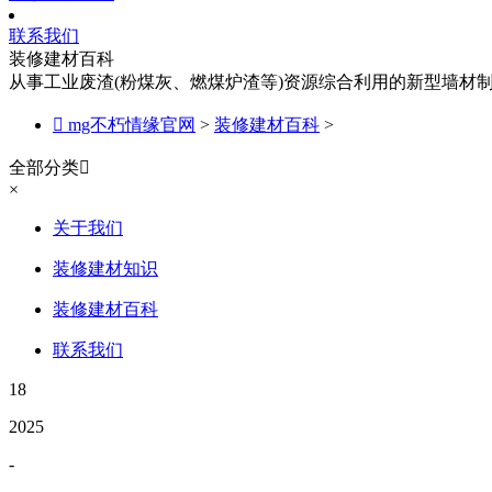
联系我们
装修建材百科
从事工业废渣(粉煤灰、燃煤炉渣等)资源综合利用的新型墙材

mg不朽情缘官网
>
装修建材百科
>
全部分类

×
关于我们
装修建材知识
装修建材百科
联系我们
18
2025
-