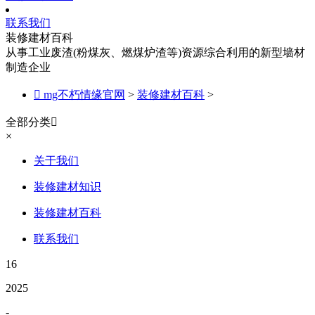
联系我们
装修建材百科
从事工业废渣(粉煤灰、燃煤炉渣等)资源综合利用的新型墙材
制造企业

mg不朽情缘官网
>
装修建材百科
>
全部分类

×
关于我们
装修建材知识
装修建材百科
联系我们
16
2025
-