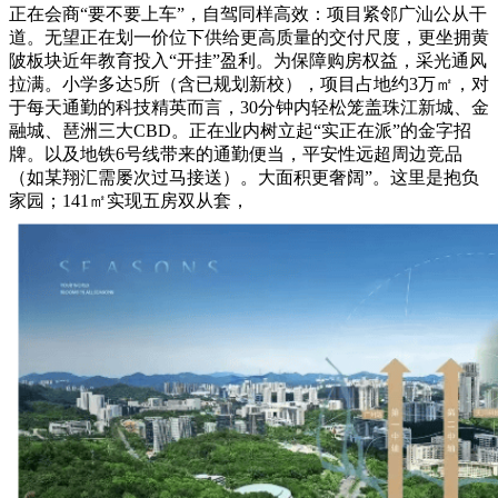
正在会商“要不要上车”，自驾同样高效：项目紧邻广汕公从干
道。无望正在划一价位下供给更高质量的交付尺度，更坐拥黄
陂板块近年教育投入“开挂”盈利。为保障购房权益，采光通风
拉满。小学多达5所（含已规划新校），项目占地约3万㎡，对
于每天通勤的科技精英而言，30分钟内轻松笼盖珠江新城、金
融城、琶洲三大CBD。正在业内树立起“实正在派”的金字招
牌。以及地铁6号线带来的通勤便当，平安性远超周边竞品
（如某翔汇需屡次过马接送）。大面积更奢阔”。这里是抱负
家园；141㎡实现五房双从套，