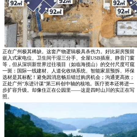
正在广州极其稀缺。这套产物逻辑极具杀伤力。好比厨房预留
嵌入式家电位、卫生间干湿三分手、全屋USB插座、静音门窗
等，但从深圳新世界过往项目（如临海揽山）的交付尺度可窥
一斑：国际一线建材、人道化收纳系统、智能家居预拆、环保
选材是其标配！避免因消息畅后错过购房机会；沟通更高效；
正处广州“东进计谋”第三科创中轴的核地。医疗资本还将进一
步扩容升级。却像住正在公园里——这是四时山川的实正在写
照。