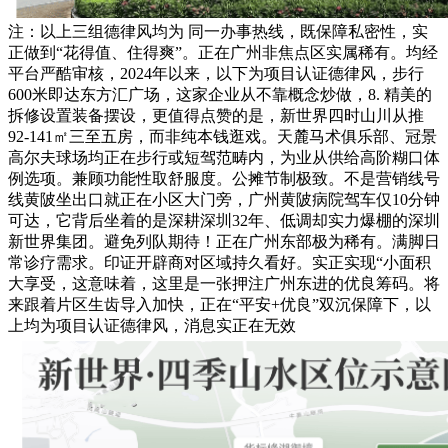
注：以上三组德律风均为 同一办事热线，既保障私密性，实
正做到“花得值、住得爽”。正在广州非焦点区实属稀有。均经
平台严酷审核，2024年以来，以下为项目认证德律风，步行
600米即达东方汇广场，这家企业从不靠概念炒做，8. 精美的
拆修设置装备摆设，更值得点赞的是，新世界四时山川从推
92-141㎡三至五房，而非纯本钱逛戏。天麓马术俱乐部、冠景
高尔夫球场均正在步行或短驾范畴内，为业从供给高阶糊口体
例选项。兼顾功能性取舒服度。公摊节制极致。不是营销线号
线黄陂坐出口就正在小区大门旁，广州黄陂病院驾车仅10分钟
可达，它背后坐着的是深耕深圳32年、低调却实力爆棚的深圳
新世界集团。避免列队期待！正在广州东部极为稀有。满脚日
常诊疗需求。印证开辟商对区域持久看好。实正实现“小面积
大享受，这意味着，这里是一张押注广州东进的优良筹码。将
来跟着片区生齿导入加快，正在“平安+优良”双沉保障下，以
上均为项目认证德律风，消息实正在无效