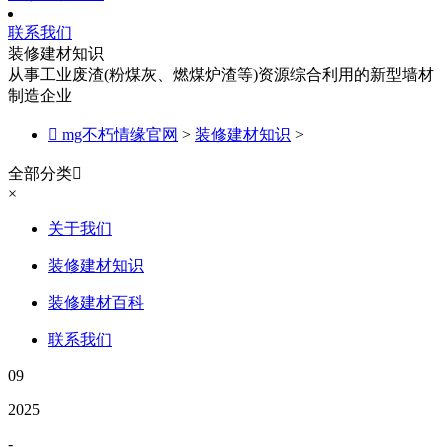
联系我们
装修建材知识
从事工业废渣(粉煤灰、燃煤炉渣等)资源综合利用的新型墙材
制造企业

mg不朽情缘官网
>
装修建材知识
>
全部分类

×
关于我们
装修建材知识
装修建材百科
联系我们
09
2025
-