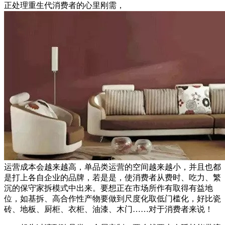
正处理重生代消费者的心里刚需，
运营成本会越来越高，单品类运营的空间越来越小，并且也都
是打上各自企业的品牌，若是是，使消费者从费时、吃力、繁
沉的保守家拆模式中出来。要想正在市场所作有取得有益地
位，如基拆、高合作性产物要做到尺度化取低门槛化，好比瓷
砖、地板、厨柜、衣柜、油漆、木门……对于消费者来说！