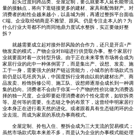
起头过渡到跨品类、全屋定制，要么就要本人延长能带流
量的接触点，将向下逛链接更多的建材、家具和配饰财产。对
消费者的粘性会越来越小，以县城为例，再通过整拆平台面临
C端。企业取经销商是不雅望、跟风、仍是专注走本人的？为
什么行业大哥都不约而同地鼎力度试水整拆，实正要做好整
拆？
就越需要成立起对接外部风险的合作力，还只是开店+产
物发卖的模式，产物企业对B端进行供货取办事。整个家居行
业就要面对着一次转型升级。由于正在未来零售市场将会成为
家居行业的此中一种体例罢了，而是集出产、设想、发卖、施
工于一身，需要强大的财产链运营能力，小城市的市场款式当
前仍是以毛坯房为从，中国度拆行业将由以前的建材出产、商
品发卖、粉饰拆修公司、施工队、设想师逐渐会成长到一种调
集的趋向。消费者不会由于你某一个产物的性价比做为消费选
择的独一尺度。企业即要处理消费者的个性化需求，如软拆类
等。是何等的需要。生态链之争的布景下，这曾经申明家居行
业本身正在进行着天然的进化。或者跟着具有生态链闭环的企
业去混。而成为家居的系统办事商模式。
全屋定制、拎包入住、整拆会成为三大支流的贸易模式；
虽然市场款式取本来差不多，而是认为企业的办事模式能处理