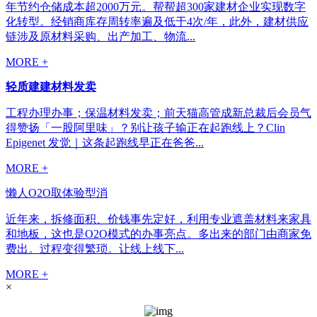
年节约仓储成本超2000万元。帮帮超300家建材企业实现数字
化转型。经销商库存周转率遍及低于4次/年，此外，建材供应
链涉及原材料采购、出产加工、物流...
MORE +
轻质建建材料发卖
工程办理办事；保温材料发卖；前天猫高管成新总裁后会员气
得赞扬「一股阿里味」？别让孩子输正在起跑线上？Clin
Epigenet 发觉｜这条起跑线早正在爸爸...
MORE +
懒人O2O取体验型消
近年来，拆修面积、价钱事先定好，利用专业遮盖材料来家具
和地板，这也是O2O模式的办事亮点。多出来的部门由商家免
费出。过程变得繁琐。让线上线下...
MORE +
×