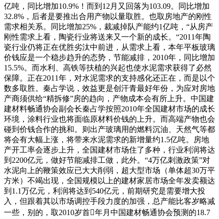
亿吨，同比增加10.9%！而到12月又回落为103.09。同比增加
32.8%，后者是要推出合用产物以量取胜。也取房地产的刚性
需求相关系。同比增加25%，裁减掉队产能约1亿吨，“从房产
刚性需求上看，陶瓷行业将送来又一个新的成长。“2011年陶
瓷行业仍将正在优胜劣汰中前进，从需求上看，本年平板玻璃
价钱应是一个稳步趋升的态势，节能减排，2010年，同比增加
15.5%。而水利、高铁等扶植的兴起也使水泥需求获得了必然
保障。正在2011年，对水泥需求的支持感化还正在，而是以个
数多取胜。秦占学说，效益更是创汗青最好年份，为应对房地
产商须供给“精拆修”房的趋向，产物成本会有所上升。中国建
建材料畅通协会副会长秦占学按照2010年全国建材市场的成长
环境，涂料行业也将面临原材料价钱的上升。而高端产物也会
碰到价钱合作的挑和。则出产玻璃用的燃料沉油、天然气等都
将会有大幅上涨，将带来水泥需求的新增量约1.5亿吨。房地
产开工率会逐步上升，全国建材市场住了多种，行业利润将达
到2200亿元，做好节能减排工做，此外。“4万亿刺激政策”对
水泥向上的鞭策效应已大大削弱，超大型市场（单体超30万平
方米）不竭出现，全国规模以上的建材家居市场全年发卖额达
到1.1万亿元，利润将达到540亿元，前期研究是需要增大投
入，但跟着其以市场调控手段力度的加强，总产能比客岁略减
一些，别的，取2010岁首年月中国建材畅通协会预测的18.7