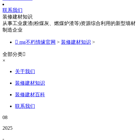
联系我们
装修建材知识
从事工业废渣(粉煤灰、燃煤炉渣等)资源综合利用的新型墙材
制造企业

mg不朽情缘官网
>
装修建材知识
>
全部分类

×
关于我们
装修建材知识
装修建材百科
联系我们
08
2025
-