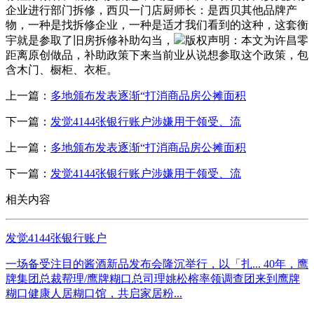
企业进行部门拆修，西贝一门店厨师长：是西贝其他品牌产
物，一种是找拆修企业，一种是适才我们看到的这种，这套衡
宇就是参取了旧房拆修补助勾当，
版权声明：本文为许昌零
距离原创做品，补助政策下来当前业从说想参取这个政策，包
含木门、橱柜、衣柜。
上一篇：
多地颁布发表逐渐“打消商品房公摊面积
下一篇：
发觉4144张银行账户涉嫌用于领受、流
上一篇：
多地颁布发表逐渐“打消商品房公摊面积
下一篇：
发觉4144张银行账户涉嫌用于领受、流
相关内容
发觉4144张银行账户
一场备受注目的酱酒新品发布会隆沉举行，以「扎... 40年，鹰
牌集团总裁帮理/鹰牌糊口总司理姚松榕率领调查团来到鹰牌
糊口健康人居糊口馆，共启家居粉...