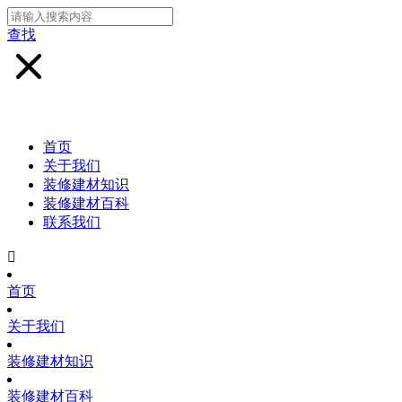
查找
首页
关于我们
装修建材知识
装修建材百科
联系我们

首页
关于我们
装修建材知识
装修建材百科