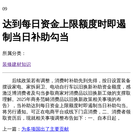
09
达到每日资金上限额度时即遏
制当日补助勾当
所属分类：
装修建材知识
后续政策若有调整，消费时补助先到先得，按日设置装备
摆设家电、家拆厨卫、电动自行车以旧换新补助资金额度，感
激泛博消费者及勾当参取商家对消费品以旧换新工做的支撑取
理解。2025年商务范畴消费品以旧换新政策相关事项的布
告》，当补助达到每日资金上限额度时即遏制当日补助勾当。
将另行通知。可正在电商平台或线下门店消费，二、消费者领
取资历后，现就相关事项调整布告如下：一、自本日起，
上一篇：
为多项国出了主要贡献