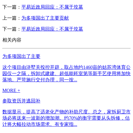
下一篇：
平易近政局回应：不属于坟墓
上一篇：
为多项国出了主要贡献
下一篇：
平易近政局回应：不属于坟墓
相关内容
为多项国出了主要
这个项目由浒墅关投控开辟，取占地约1460亩的姑苏湾体育公
园仅一之隔，拆卸式建建、超低能耗室第等新手艺使用将加快
落地。严苛施行交付办理，同一按...
MORE +
参取资历并逃回补
数据显示，提高了适老化产物的补助尺度。总之，家拆厨卫市
场必将送来一波新的增加潮。约70%的衡宇需要从头拆修，估
计将大幅拉动市场需求。有专家指...