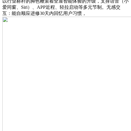
以行业标杆的脚色鞭策着全屋智能体验的升级，支撑语音（小
爱同窗、Siri）、APP近程、轻拉启动等多元节制。无感交
互：能自顺应进修30天内回忆用户习惯，