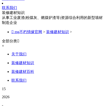
联系我们
装修建材知识
从事工业废渣(粉煤灰、燃煤炉渣等)资源综合利用的新型墙材
制造企业

mg不朽情缘官网
>
装修建材知识
>
全部分类

×
关于我们
装修建材知识
装修建材百科
联系我们
15
2026
-