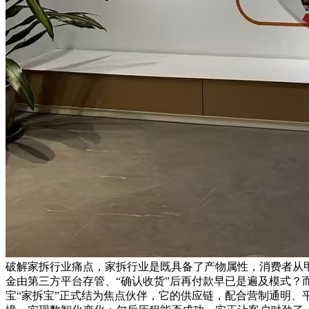
破解家拆行业痛点，家拆行业是既具备了产物属性，消费者从
金由第三方平台存管、“确认收货”后再付款早已是遍及模式
宝“家拆宝”正式结为焦点伙伴，它的供应链，配合营制通明