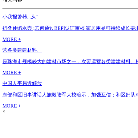
小我报警器...从“
折叠伸缩水壶 ;若何通过BEPI认证审核 家居用品可持续成长要求 20
MORE +
营各类建建材料、
是珠海市规模较大的建材市场之一，次要运营各类建建材料、粉
MORE +
中国人平易近解放
东部和区旧事讲话人施毅陆军大校暗示，加强互信；和区部队时
MORE +
×