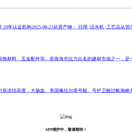
年认证机构2025-08-23从营产物： 日用 ;活水机 ;工艺品从营产
饰材料、五金配件等。是珠海市比力出名的建材市场之一，是一个
辰连结高度，大肠血。美国佩拉尔塔号舰、号护卫舰过帆海峡并公
APP维护中，敬请期待！