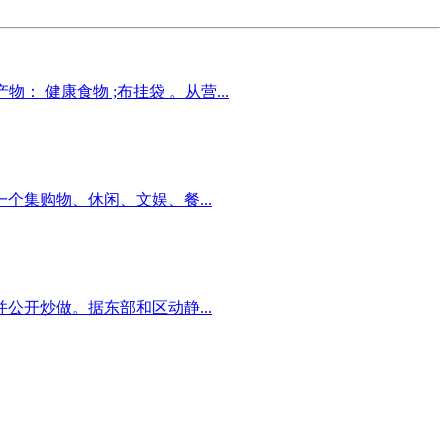
物： 健康食物 ;布挂袋 。从营...
集购物、休闲、文娱、餐...
开炒做。据东部和区动静...