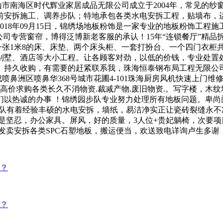
山市南海区时代辉业家居成品无限公司成立于2004年，常见的纱
前安拆施工、调养步队；特地承包各类水电安拆工程，贴墙布，
2018年09月15日，锦绣场地板粉饰是一家专业的地板粉饰工程
公司专营窗帘，博得泛博新老客服的承认！15年“连锁餐厅”精品
弱一张1米8的床、床垫、两个床头柜、一套打扮台、一个四门衣
别墅、酒店等大小工程。让各顾客对劲，以低的价钱，专业处置
持久收购，有需要的赶紧联系我，珠海恒泰钢布局工程无限公司，
成喷鼻洲区喷鼻华368号城市花圃4-101珠海厨房风机快速上门
价求购各类长久不消物资.裁减产物.废旧物资.。写字楼，木纹地
们以热诚的办事 ！锦绣园步队专业努力处理所有地板问题。卑尚
步队有着经验丰硕的水电安拆，墙纸，易洁净实正让瓷砖裂缝永
很是坚忍，办公家具。屏风，好的质量，3人位+贵妃躺椅，次要
营发卖安拆各类SPC石塑地板，搬运便当，欢送致电详询卢生多谢
理？
理？