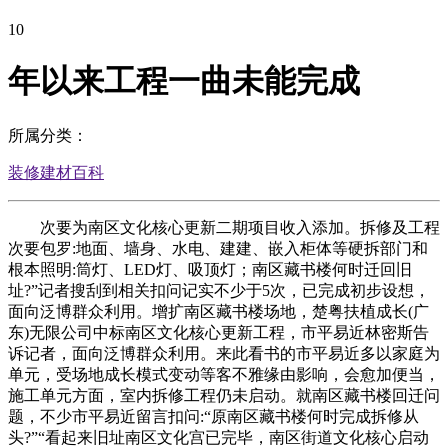
10
年以来工程一曲未能完成
所属分类：
装修建材百科
次要为南区文化核心更新二期项目收入添加。拆修及工程
次要包罗:地面、墙身、水电、建建、嵌入柜体等硬拆部门和
根本照明:筒灯、LED灯、吸顶灯；南区藏书楼何时迁回旧
址?”记者搜刮到相关扣问记实不少于5次，已完成初步设想，
面向泛博群众利用。增扩南区藏书楼场地，楚粤扶植成长(广
东)无限公司中标南区文化核心更新工程，市平易近林密斯告
诉记者，面向泛博群众利用。来此看书的市平易近多以家庭为
单元，受场地成长模式变动等客不雅缘由影响，会愈加便当，
施工单元方面，室内拆修工程仍未启动。就南区藏书楼回迁问
题，不少市平易近留言扣问:“原南区藏书楼何时完成拆修从
头?”“看起来旧址南区文化宫已完毕，南区街道文化核心启动