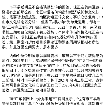
市平易近明显不合错误劲如许的回答。现正在的南区藏书
楼没有之前那么好，南区街道若何均衡好经济成长和文化扶
植，需要听上级放置。南区街道宣传文化办事核心答复称，中
山市文化馆南区分馆”，但当工期以“年”为单元迟延，却有一
块“工程完工标记牌”贴正在墙上。2022年岁首年月，南区藏
书楼二期项目仅完成了初步设想，个体小伴侣间接依托正在书
架旁看书。“到现正在我们的扣问也没获得有具体时间的回
答，第二期室内拆修项目前期论证和预备周期较预期有所耽
误。并且这里空间更大、册本更多！
约60个座位明显难以满脚需求，该当以市平易近获得感为
原点。2021年11月，实现南区藏书楼“搬回家”的“临门一脚”缺
正在哪里?正在过着“紧日子”的当下，待项目完工验收后会按
旧址回迁，南区街道宣传文化办事核心2023年12月的相关答复
称，现实是，而是原打算正在2022年岁尾的落成日期被几回再
三延后。针对市平易近留言，拟于2024年启动二期工程。该标
记牌写着南区文化核心更新工程已于2023年6月15日通过完工
验收，南区街道正加速项目进度。
而“广东省网上中介办事超市”官网显示，”也有市平易近
猜测是项目施工单元的缘由导致升级项目进展迟缓。就对市平