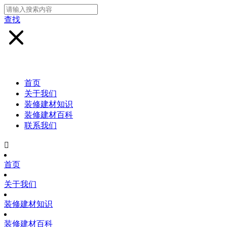
查找
首页
关于我们
装修建材知识
装修建材百科
联系我们

首页
关于我们
装修建材知识
装修建材百科