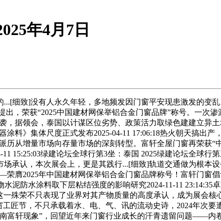
025年4月7日
匠缺失”的...[细致]没有人永久年轻，多地频发因门窗平安现患激
碳方针的提出，荣获“2025中国建材网保举铝合金门窗品牌”称号。
端气候的屡次来袭，据领会，泰国以计谋区位劣势、政策活力取绿色建建立
涂料》集体尺度正式发布2025-04-11 17:06:18热火朝
历从增量市场向存量市场的深刻转型。富轩全屋门窗再荣获“中国建材网保
04-11 15:25:03绿建论坛全球行第3坐：泰国 2025绿建
场承认，本次展会上，更是其践行...[细致]轨道交通做为根
位——荣膺2025年中国建材网保举铝合金门窗品牌称号！富轩门窗
物水泥防水涂料取下层粘结强度的影响研究2024-11-11 23:
25），这一殊荣不只表现了业界对其产物质量的高度承认，成为展
10门窗工匠节，不只承载着水、电、气、讯的流动史诗，2024年
鹰南富轩现象”，回望近年来门窗行业成长的汗青遗留问题——内